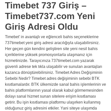
Timebet 737 Giriş –
Timebet737.com Yeni
Giriş Adresi Oldu
Timebet’ in avantajlı ve eğlenceli bahis seçeneklerine
737timebet yeni giriş adresi aracılığıyla ulaşabilirsiniz.
Her geçen gün kendini geliştiren site yeni nesil bahis
içeriklerine yüksek promosyonlarla ulaşmanız için
hizmetinizde. Tarayıcınıza 737timebet.com yazarak
güvenli adrese tek tıkla ulaşabilir ve sunulan avantajları
kazanca dönüştürebilirsiniz. Timebet Adres Değişiminin
Sebebi Nedir? Timebet adres değişiminin sebebi BTK
kısıtlamalardır. BTK ülkemizde sanal bahis işlemlerinin ve
bahis platformlarının yasal olarak kabul görmemesinden
dolayı sanal hizmet sunan sitelere erişim kısıtlaması
getirir. Bu işin kısıtlaması platformu ulaşırken kullanmış
olduğunuz giriş adresini etkiler. Yani siteye ulaşımda