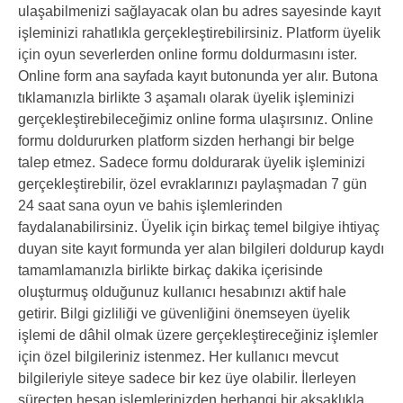
ulaşabilmenizi sağlayacak olan bu adres sayesinde kayıt
işleminizi rahatlıkla gerçekleştirebilirsiniz. Platform üyelik
için oyun severlerden online formu doldurmasını ister.
Online form ana sayfada kayıt butonunda yer alır. Butona
tıklamanızla birlikte 3 aşamalı olarak üyelik işleminizi
gerçekleştirebileceğimiz online forma ulaşırsınız. Online
formu doldururken platform sizden herhangi bir belge
talep etmez. Sadece formu doldurarak üyelik işleminizi
gerçekleştirebilir, özel evraklarınızı paylaşmadan 7 gün
24 saat sana oyun ve bahis işlemlerinden
faydalanabilirsiniz. Üyelik için birkaç temel bilgiye ihtiyaç
duyan site kayıt formunda yer alan bilgileri doldurup kaydı
tamamlamanızla birlikte birkaç dakika içerisinde
oluşturmuş olduğunuz kullanıcı hesabınızı aktif hale
getirir. Bilgi gizliliği ve güvenliğini önemseyen üyelik
işlemi de dâhil olmak üzere gerçekleştireceğiniz işlemler
için özel bilgileriniz istenmez. Her kullanıcı mevcut
bilgileriyle siteye sadece bir kez üye olabilir. İlerleyen
süreçten hesap işlemlerinizden herhangi bir aksaklıkla