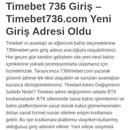
Timebet 736 Giriş –
Timebet736.com Yeni
Giriş Adresi Oldu
Timebet’ in avantajlı ve eğlenceli bahis seçeneklerine
736timebet yeni giriş adresi aracılığıyla ulaşabilirsiniz.
Her geçen gün kendini geliştiren site yeni nesil bahis
içeriklerine yüksek promosyonlarla ulaşmanız için
hizmetinizde. Tarayıcınıza 736timebet.com yazarak
güvenli adrese tek tıkla ulaşabilir ve sunulan avantajları
kazanca dönüştürebilirsiniz. Timebet Adres Değişiminin
Sebebi Nedir? Timebet adres değişiminin sebebi BTK
kısıtlamalardır. BTK ülkemizde sanal bahis işlemlerinin ve
bahis platformlarının yasal olarak kabul görmemesinden
dolayı sanal hizmet sunan sitelere erişim kısıtlaması
getirir. Bu işin kısıtlaması platformu ulaşırken kullanmış
olduğunuz giriş adresini etkiler. Yani siteye ulaşımda