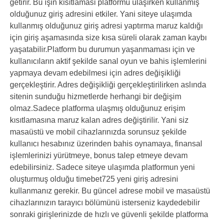
getirir. Bu işin kısıtlaması platformu ulaşırken kullanmış
olduğunuz giriş adresini etkiler. Yani siteye ulaşımda
kullanmış olduğunuz giriş adresi yaptırma maruz kaldığı
için giriş aşamasında size kısa süreli olarak zaman kaybı
yaşatabilir.Platform bu durumun yaşanmaması için ve
kullanıcıların aktif şekilde sanal oyun ve bahis işlemlerini
yapmaya devam edebilmesi için adres değişikliği
gerçekleştirir. Adres değişikliği gerçekleştirilirken aslında
sitenin sunduğu hizmetlerde herhangi bir değişim
olmaz.Sadece platforma ulaşmış olduğunuz erişim
kısıtlamasına maruz kalan adres değiştirilir. Yani siz
masaüstü ve mobil cihazlarınızda sorunsuz şekilde
kullanıcı hesabınız üzerinden bahis oynamaya, finansal
işlemlerinizi yürütmeye, bonus talep etmeye devam
edebilirsiniz. Sadece siteye ulaşımda platformun yeni
oluşturmuş olduğu timebet725 yeni giriş adresini
kullanmanız gerekir. Bu güncel adrese mobil ve masaüstü
cihazlarınızın tarayıcı bölümünü isterseniz kaydedebilir
sonraki girişlerinizde de hızlı ve güvenli şekilde platforma