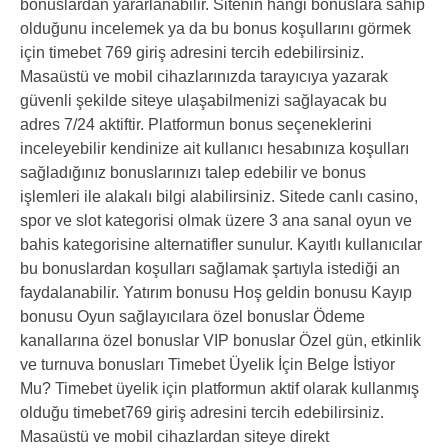
bonuslardan yararlanabilir. Sitenin hangi bonuslara sahip
olduğunu incelemek ya da bu bonus koşullarını görmek
için timebet 769 giriş adresini tercih edebilirsiniz.
Masaüstü ve mobil cihazlarınızda tarayıcıya yazarak
güvenli şekilde siteye ulaşabilmenizi sağlayacak bu
adres 7/24 aktiftir. Platformun bonus seçeneklerini
inceleyebilir kendinize ait kullanıcı hesabınıza koşulları
sağladığınız bonuslarınızı talep edebilir ve bonus
işlemleri ile alakalı bilgi alabilirsiniz. Sitede canlı casino,
spor ve slot kategorisi olmak üzere 3 ana sanal oyun ve
bahis kategorisine alternatifler sunulur. Kayıtlı kullanıcılar
bu bonuslardan koşulları sağlamak şartıyla istediği an
faydalanabilir. Yatırım bonusu Hoş geldin bonusu Kayıp
bonusu Oyun sağlayıcılara özel bonuslar Ödeme
kanallarına özel bonuslar VIP bonuslar Özel gün, etkinlik
ve turnuva bonusları Timebet Üyelik İçin Belge İstiyor
Mu? Timebet üyelik için platformun aktif olarak kullanmış
olduğu timebet769 giriş adresini tercih edebilirsiniz.
Masaüstü ve mobil cihazlardan siteye direkt