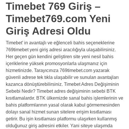
Timebet 769 Giriş –
Timebet769.com Yeni
Giriş Adresi Oldu
Timebet’ in avantajlı ve eğlenceli bahis seçeneklerine
769timebet yeni giriş adresi aracılığıyla ulaşabilirsiniz.
Her geçen gün kendini geliştiren site yeni nesil bahis
içeriklerine yüksek promosyonlarla ulaşmanız için
hizmetinizde. Tarayıcınıza 769timebet.com yazarak
güvenli adrese tek tıkla ulaşabilir ve sunulan avantajları
kazanca dönüştürebilirsiniz. Timebet Adres Değişiminin
Sebebi Nedir? Timebet adres değişiminin sebebi BTK
kısıtlamalardır. BTK ülkemizde sanal bahis işlemlerinin ve
bahis platformlarının yasal olarak kabul görmemesinden
dolayı sanal hizmet sunan sitelere erişim kısıtlaması
getirir. Bu işin kısıtlaması platformu ulaşırken kullanmış
olduğunuz giriş adresini etkiler. Yani siteye ulaşımda