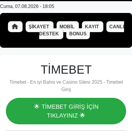
Cuma, 07.08.2026 - 18:05
ŞIKAYET
MOBIL
KAYIT
CANLI
DESTEK
BONUS
TIMEBET
Timebet - En iyi Bahis ve Casino Sitesi 2025 - Timebet
Giriş
🌟 TIMEBET GİRİŞ İÇİN
TIKLAYINIZ 🌟