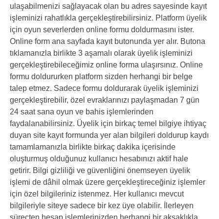
ulaşabilmenizi sağlayacak olan bu adres sayesinde kayıt
işleminizi rahatlıkla gerçekleştirebilirsiniz. Platform üyelik
için oyun severlerden online formu doldurmasını ister.
Online form ana sayfada kayıt butonunda yer alır. Butona
tıklamanızla birlikte 3 aşamalı olarak üyelik işleminizi
gerçekleştirebileceğimiz online forma ulaşırsınız. Online
formu doldururken platform sizden herhangi bir belge
talep etmez. Sadece formu doldurarak üyelik işleminizi
gerçekleştirebilir, özel evraklarınızı paylaşmadan 7 gün
24 saat sana oyun ve bahis işlemlerinden
faydalanabilirsiniz. Üyelik için birkaç temel bilgiye ihtiyaç
duyan site kayıt formunda yer alan bilgileri doldurup kaydı
tamamlamanızla birlikte birkaç dakika içerisinde
oluşturmuş olduğunuz kullanıcı hesabınızı aktif hale
getirir. Bilgi gizliliği ve güvenliğini önemseyen üyelik
işlemi de dâhil olmak üzere gerçekleştireceğiniz işlemler
için özel bilgileriniz istenmez. Her kullanıcı mevcut
bilgileriyle siteye sadece bir kez üye olabilir. İlerleyen
süreçten hesap işlemlerinizden herhangi bir aksaklıkla