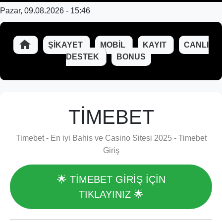
Pazar, 09.08.2026 - 15:46
ŞIKAYET
MOBIL
KAYIT
CANLI
DESTEK
BONUS
TIMEBET
Timebet - En iyi Bahis ve Casino Sitesi 2025 - Timebet
Giriş
🌟 TIMEBET GİRİŞ İÇİN
TIKLAYINIZ 🌟