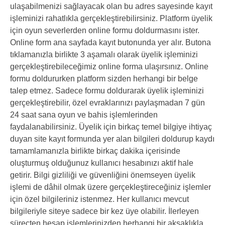
ulaşabilmenizi sağlayacak olan bu adres sayesinde kayıt
işleminizi rahatlıkla gerçekleştirebilirsiniz. Platform üyelik
için oyun severlerden online formu doldurmasını ister.
Online form ana sayfada kayıt butonunda yer alır. Butona
tıklamanızla birlikte 3 aşamalı olarak üyelik işleminizi
gerçekleştirebileceğimiz online forma ulaşırsınız. Online
formu doldururken platform sizden herhangi bir belge
talep etmez. Sadece formu doldurarak üyelik işleminizi
gerçekleştirebilir, özel evraklarınızı paylaşmadan 7 gün
24 saat sana oyun ve bahis işlemlerinden
faydalanabilirsiniz. Üyelik için birkaç temel bilgiye ihtiyaç
duyan site kayıt formunda yer alan bilgileri doldurup kaydı
tamamlamanızla birlikte birkaç dakika içerisinde
oluşturmuş olduğunuz kullanıcı hesabınızı aktif hale
getirir. Bilgi gizliliği ve güvenliğini önemseyen üyelik
işlemi de dâhil olmak üzere gerçekleştireceğiniz işlemler
için özel bilgileriniz istenmez. Her kullanıcı mevcut
bilgileriyle siteye sadece bir kez üye olabilir. İlerleyen
süreçten hesap işlemlerinizden herhangi bir aksaklıkla