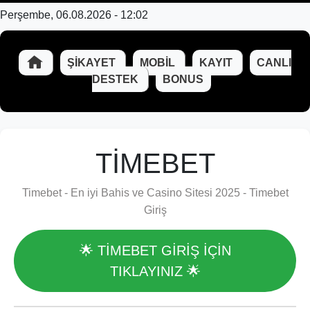
Perşembe, 06.08.2026 - 12:02
ŞIKAYET
MOBIL
KAYIT
CANLI
DESTEK
BONUS
TIMEBET
Timebet - En iyi Bahis ve Casino Sitesi 2025 - Timebet
Giriş
🌟 TIMEBET GİRİŞ İÇİN
TIKLAYINIZ 🌟