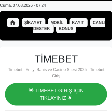
Cuma, 07.08.2026 - 07:24
ŞIKAYET
MOBIL
KAYIT
CANLI
DESTEK
BONUS
TIMEBET
Timebet - En iyi Bahis ve Casino Sitesi 2025 - Timebet
Giriş
🌟 TIMEBET GİRİŞ İÇİN
TIKLAYINIZ 🌟