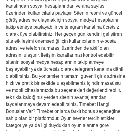
kanalından sosyal hesaplarından ve ana sayfası
üzerinden kullanıcılarla paylaşır. Sitenin resmi ve güncel
görüş adresine ulaşmak için sosyal medya hesaplarını
takip etmeye başlayabilir ve telegram kanalına ücretsiz
olarak üye olabilirsiniz. Her geçen gün kendini geliştiren
site etkileşimi önemsediği için kullanıcılarının e-posta
adresi ve telefon numarası üzerinden de aktif olan
adresini ulaştırır. İletişim kanallarınızı kontrol edebilir,
sitenin sosyal medya hesaplarının takip etmeye
başlayabilir ya da ücretsiz olarak telegram kanalına dâhil
olabilirsiniz. Bu yöntemlerin tamamı güvenli giriş adresine
hızlı ve pratik bir şekilde ulaşabilmeniz içindir masaüstü
ve mobil cihazlarınızda bu seçenekleri değerlendirebilir,
tek tıkla kaldığınız yerden sitenin avantajlarından
faydalanmaya devam edebilirsiniz. Timebet Hangi
Bonuslar Var? Timebet onlarca farklı bonus seçeneğine
sahip olan bir platformdur. Oyun sevrler tercih ettikleri
kategoriye ya da ilgi duydukları oyun alanına göre