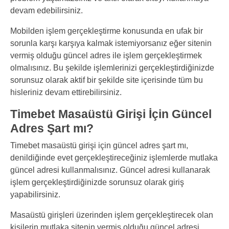
devam edebilirsiniz.
Mobilden işlem gerçekleştirme konusunda en ufak bir
sorunla karşı karşıya kalmak istemiyorsanız eğer sitenin
vermiş olduğu güncel adres ile işlem gerçekleştirmek
olmalısınız. Bu şekilde işlemlerinizi gerçekleştirdiğinizde
sorunsuz olarak aktif bir şekilde site içerisinde tüm bu
hisleriniz devam ettirebilirsiniz.
Timebet
Masaüstü Girişi İçin Güncel
Adres Şart mı?
Timebet masaüstü girişi için güncel adres şart mı,
denildiğinde evet gerçekleştireceğiniz işlemlerde mutlaka
güncel adresi kullanmalısınız. Güncel adresi kullanarak
işlem gerçekleştirdiğinizde sorunsuz olarak giriş
yapabilirsiniz.
Masaüstü girişleri üzerinden işlem gerçekleştirecek olan
kişilerin mutlaka sitenin vermiş olduğu güncel adresi