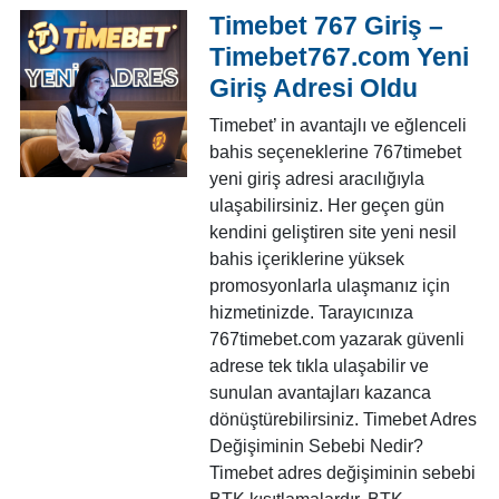
Timebet 767 Giriş –
Timebet767.com Yeni
Giriş Adresi Oldu
Timebet’ in avantajlı ve eğlenceli
bahis seçeneklerine 767timebet
yeni giriş adresi aracılığıyla
ulaşabilirsiniz. Her geçen gün
kendini geliştiren site yeni nesil
bahis içeriklerine yüksek
promosyonlarla ulaşmanız için
hizmetinizde. Tarayıcınıza
767timebet.com yazarak güvenli
adrese tek tıkla ulaşabilir ve
sunulan avantajları kazanca
dönüştürebilirsiniz. Timebet Adres
Değişiminin Sebebi Nedir?
Timebet adres değişiminin sebebi