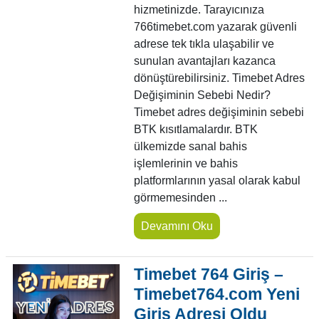
hizmetinizde. Tarayıcınıza
766timebet.com yazarak güvenli
adrese tek tıkla ulaşabilir ve
sunulan avantajları kazanca
dönüştürebilirsiniz. Timebet Adres
Değişiminin Sebebi Nedir?
Timebet adres değişiminin sebebi
BTK kısıtlamalardır. BTK
ülkemizde sanal bahis
işlemlerinin ve bahis
platformlarının yasal olarak kabul
görmemesinden ...
Devamını Oku
Timebet 764 Giriş –
Timebet764.com Yeni
Giriş Adresi Oldu