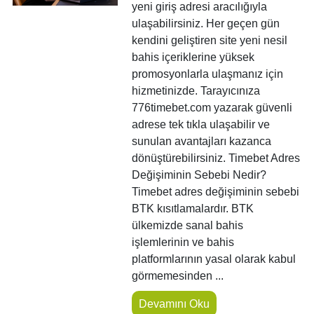
yeni giriş adresi aracılığıyla
ulaşabilirsiniz. Her geçen gün
kendini geliştiren site yeni nesil
bahis içeriklerine yüksek
promosyonlarla ulaşmanız için
hizmetinizde. Tarayıcınıza
776timebet.com yazarak güvenli
adrese tek tıkla ulaşabilir ve
sunulan avantajları kazanca
dönüştürebilirsiniz. Timebet Adres
Değişiminin Sebebi Nedir?
Timebet adres değişiminin sebebi
BTK kısıtlamalardır. BTK
ülkemizde sanal bahis
işlemlerinin ve bahis
platformlarının yasal olarak kabul
görmemesinden ...
Devamını Oku