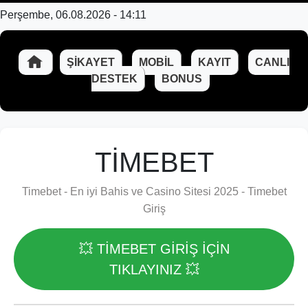
Perşembe, 06.08.2026 - 14:11
ŞIKAYET
MOBIL
KAYIT
CANLI
DESTEK
BONUS
TIMEBET
Timebet - En iyi Bahis ve Casino Sitesi 2025 - Timebet
Giriş
💥 TIMEBET GİRİŞ İÇİN
TIKLAYINIZ 💥