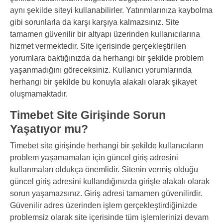
aynı şekilde siteyi kullanabilirler. Yatırımlarınıza kaybolma
gibi sorunlarla da karşı karşıya kalmazsınız. Site
tamamen güvenilir bir altyapı üzerinden kullanıcılarına
hizmet vermektedir. Site içerisinde gerçekleştirilen
yorumlara baktığınızda da herhangi bir şekilde problem
yaşanmadığını göreceksiniz. Kullanıcı yorumlarında
herhangi bir şekilde bu konuyla alakalı olarak şikayet
oluşmamaktadır.
Timebet
Site Girişinde Sorun
Yaşatıyor mu?
Timebet site girişinde herhangi bir şekilde kullanıcıların
problem yaşamamaları için güncel giriş adresini
kullanmaları oldukça önemlidir. Sitenin vermiş olduğu
güncel giriş adresini kullandığınızda girişle alakalı olarak
sorun yaşamazsınız. Giriş adresi tamamen güvenilirdir.
Güvenilir adres üzerinden işlem gerçekleştirdiğinizde
problemsiz olarak site içerisinde tüm işlemlerinizi devam