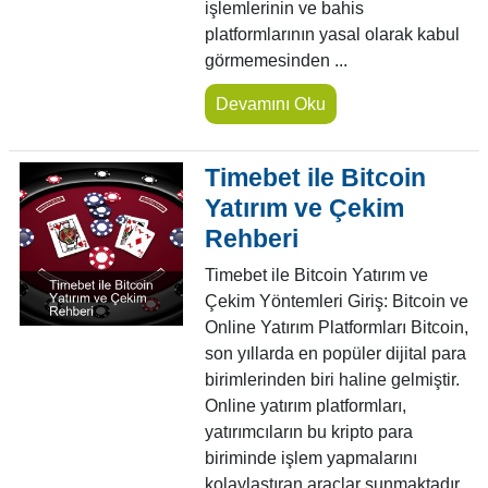
işlemlerinin ve bahis
platformlarının yasal olarak kabul
görmemesinden ...
Devamını Oku
Timebet ile Bitcoin
Yatırım ve Çekim
Rehberi
Timebet ile Bitcoin Yatırım ve
Çekim Yöntemleri Giriş: Bitcoin ve
Online Yatırım Platformları Bitcoin,
son yıllarda en popüler dijital para
birimlerinden biri haline gelmiştir.
Online yatırım platformları,
yatırımcıların bu kripto para
biriminde işlem yapmalarını
kolaylaştıran araçlar sunmaktadır.