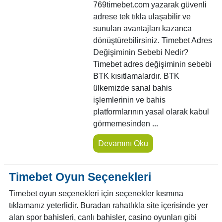
769timebet.com yazarak güvenli
adrese tek tıkla ulaşabilir ve
sunulan avantajları kazanca
dönüştürebilirsiniz. Timebet Adres
Değişiminin Sebebi Nedir?
Timebet adres değişiminin sebebi
BTK kısıtlamalardır. BTK
ülkemizde sanal bahis
işlemlerinin ve bahis
platformlarının yasal olarak kabul
görmemesinden ...
Devamını Oku
Timebet Oyun Seçenekleri
Timebet oyun seçenekleri için seçenekler kısmına
tıklamanız yeterlidir. Buradan rahatlıkla site içerisinde yer
alan spor bahisleri, canlı bahisler, casino oyunları gibi