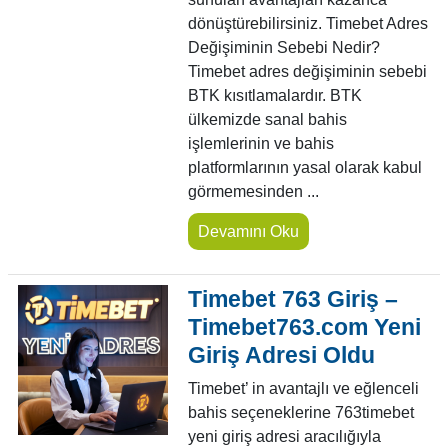
dönüştürebilirsiniz. Timebet Adres
Değişiminin Sebebi Nedir?
Timebet adres değişiminin sebebi
BTK kısıtlamalardır. BTK
ülkemizde sanal bahis
işlemlerinin ve bahis
platformlarının yasal olarak kabul
görmemesinden ...
Devamını Oku
Timebet 763 Giriş –
Timebet763.com Yeni
Giriş Adresi Oldu
Timebet’ in avantajlı ve eğlenceli
bahis seçeneklerine 763timebet
yeni giriş adresi aracılığıyla